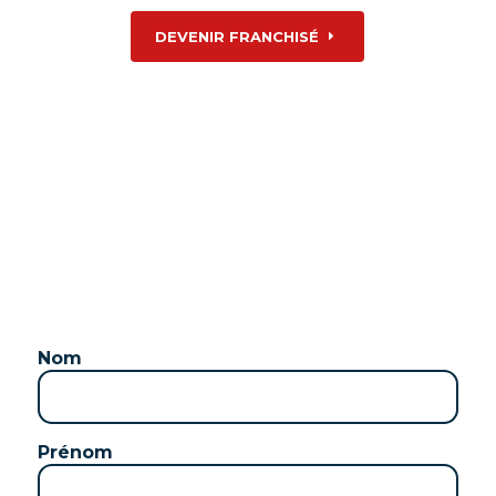
DEVENIR FRANCHISÉ
Nous sommes toujours à la recherche de
personnes passionnées pour rejoindre notre
équipe ou devenir franchisé
Nom
Prénom