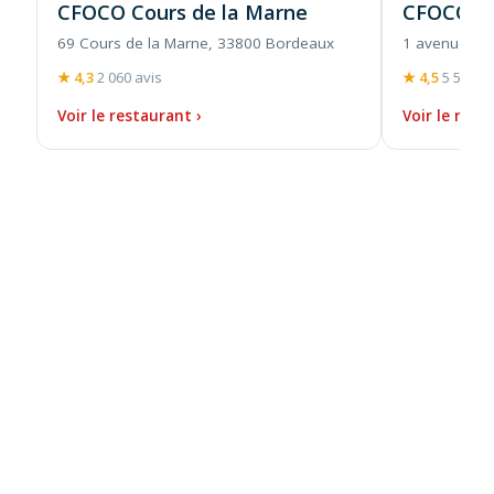
CFOCO Cours de la Marne
CFOCO L
69 Cours de la Marne, 33800 Bordeaux
1 avenue de 
★ 4,3
2 060 avis
★ 4,5
5 523 a
Voir le restaurant ›
Voir le rest
LES ÉTAPES POUR DEVENIR FRANCHISÉ 
CFC